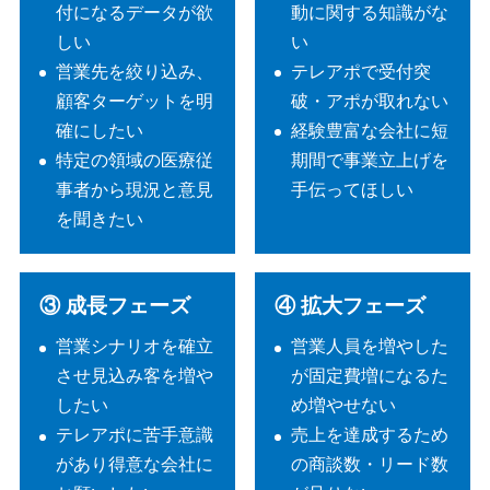
付になるデータが欲
動に関する知識がな
しい
い
営業先を絞り込み、
テレアポで受付突
顧客ターゲットを明
破・アポが取れない
確にしたい
経験豊富な会社に短
特定の領域の医療従
期間で事業立上げを
事者から現況と意見
手伝ってほしい
を聞きたい
③ 成長フェーズ
④ 拡大フェーズ
営業シナリオを確立
営業人員を増やした
させ見込み客を増や
が固定費増になるた
したい
め増やせない
テレアポに苦手意識
売上を達成するため
があり得意な会社に
の商談数・リード数