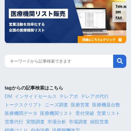
tagからの記事検索はこちら
DM
インサイドセールス
テレアポ
テレアポ代行
トークスクリプト
ニーズ調査
医療営業
医療機器台数
医療機関データ
医療機関リスト
受付突破
営業リスト
営業代行
実態調査
市場分析
市場調査
病院営業
組織づくり
自由診療
診療報酬改定