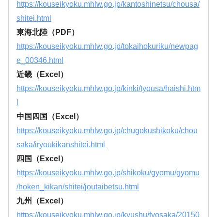
https://kouseikyoku.mhlw.go.jp/kantoshinetsu/chousa/
shitei.html
東海北陸（PDF）
https://kouseikyoku.mhlw.go.jp/tokaihokuriku/newpag
e_00346.htm
l
近畿（Excel）
https://kouseikyoku.mhlw.go.jp/
kinki/tyousa/haishi.htm
l
中国四国（Excel）
https://kouseikyoku.mhlw.go.jp/chugokushikoku/chou
saka/iryoukikanshitei.htm
l
四国（Excel）
https://kouseikyoku.mhlw.go.jp/shikoku/gyomu/gyomu
/hoken_
kikan/shitei/joutaibetsu.html
九州（Excel）
https://kouseikyoku.mhlw.go.jp/kyushu/tyosaka/20150